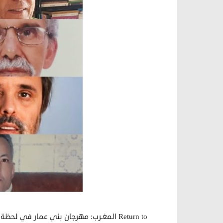
Return to المغـرب: مهرجان بني عمار في لحظة عرفان بابن القصبة البار إدريس لكريني وكتابه “طفولة بلا مطر”