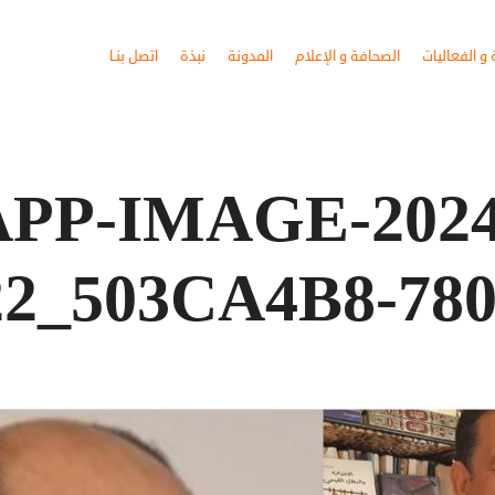
و الفعاليات
الصحافة و الإعلام
المدونة
نبذة
اتصل بنـا
P-IMAGE-2024-
.22_503CA4B8-780