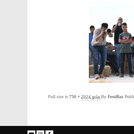
Full size is
750 ×
By
FestiBaz
Publ