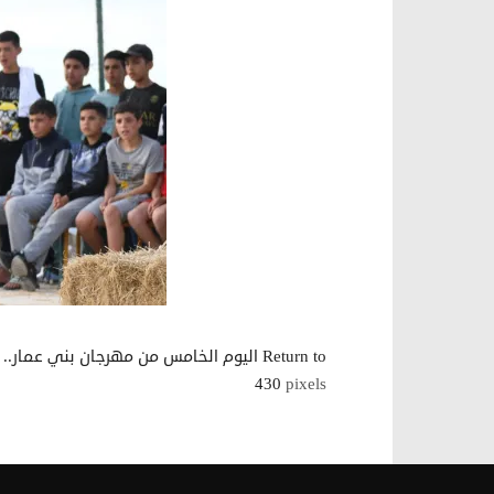
Return to اليوم الخامس من مهرجان بني عمار.. أسئلة “التراث اللامادي أفقا للتفكير” وكرنفال الحمير مسك الختام
430
pixels