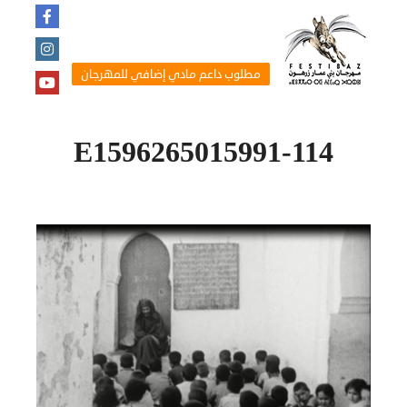
مطلوب داعم مادي إضافي للمهرجان
114-E1596265015991