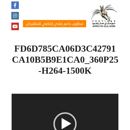
مطلوب داعم مادي إضافي للمهرجان
FD6D785CA06D3C42791
CA10B5B9E1CA0_360P25
-H264-1500K
مشغل
الفيديو