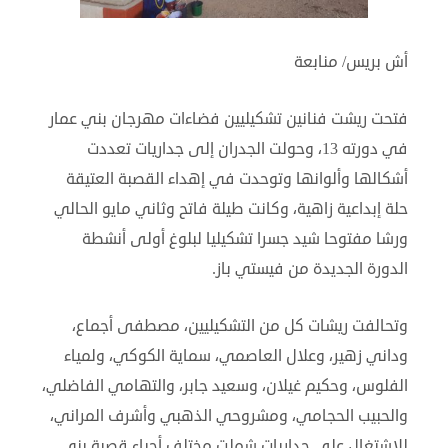
أش بريس/ منابعة
فتحت ريشت فنانين تشكيليين فضاءات مهرجان بني عمار
في دورته 13، وحولت الجدران إلى جداريات تعددت
أشكالها وألوانها وتوحدت في إهداء القصبة العتيقة
حلة إبداعية زاهية، وكانت طيلة فاتح وثاني مايو الحالي
ورشا مفتوحا شيد جسرا تشكيليا لبلوغ أولى أنشطة
الدورة الجديدة من فيستي باز.
وتحالفت ريشات كل من التشكيليين، مصطفى أجماع،
وداني زهير، وعلال العاصمي، سماية الكوكي، ولمياء
الفلوس، وحكيم غيلان، وسعيد جابر، والتهامي الفاضلي،
والحبيب الحجامي، ومشروحي الذهبي وأشرف المراني،
للاشتغال على جداريات شملت مختلف أحياء قصبة بني