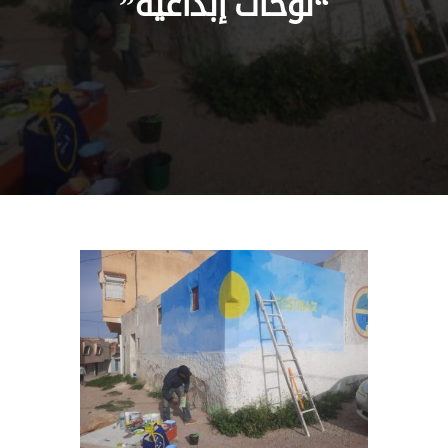
“لوحات إبداعية”