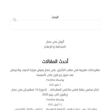
البحث
ألوان بني عمار
الصحافة و الإعلام
أحدث المقالات
مهرجانات مغربية في مهب التأجيل: بني عمار يعيش مرارة الحيف والحرمان
بعد مرور ربع قرن على تأسيسه
بواسطة FestiBaz
2 مايو 2025
تنكر مجلس جهة فاس مكناس لتعهداته… الدورة 14 لمهرجان بني عمار
زرهون الى ربيع 2026
بواسطة FestiBaz
11 أبريل 2025
مهرجان بني عمار زرهون: الرابعة المغربية .. تحتفي بالتراث اللامادي