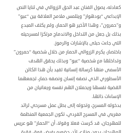
كعادته، يصول الفنان عبد الحق الزروالي في ثنايا النص
الإبداعي “بودهوار” ويتلمس ملامح العلاقة بين “عبو”
و”حمرون”، وهذا الأخير هو الحمار، ولم يكتف المبدع
بذلك بل جعل من التداخل والاندماج مرتكزا لمسرحيته
التي جاءت حبلى بالإشارات والرموز.
باختصار، يكرم الزروالي الحمار من خلال شخصية “حمرون”
وتداخلها مع شخصية “عبو” وبذلك يحقق الهدف
الأسمى منها كرسالة إنسانية تفيد بأن هذا الكائن
الأسطوري الذي نصفه إنسان ونصفه حمار، تجمعهما
القضية نفسها ويحملان الهم نفسه ويعانيان من
الإساءات ذاتها.
بدخوله المسرح، وتحوله إلى بطل عمل مسرحي لرائد
مغربي في المسرح الفردي، تكون الجمعية المنظمة
للمهرجان، قد كرست فعلا وقولا، أن “الحمار” هو عريس
المهرجان بدون منازع، لأن حضوره يفيض فوق فقرة