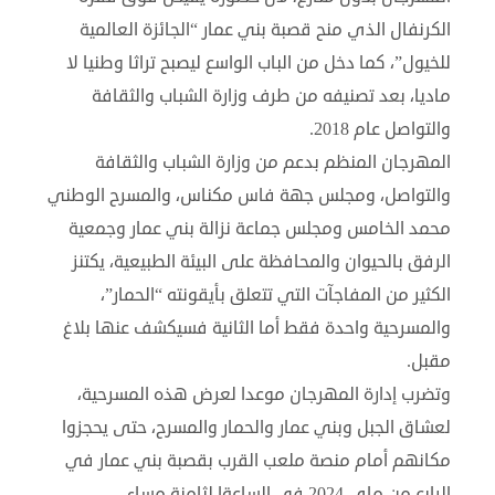
الكرنفال الذي منح قصبة بني عمار “الجائزة العالمية
للخيول”، كما دخل من الباب الواسع ليصبح تراثا وطنيا لا
ماديا، بعد تصنيفه من طرف وزارة الشباب والثقافة
والتواصل عام 2018.
المهرجان المنظم بدعم من وزارة الشباب والثقافة
والتواصل، ومجلس جهة فاس مكناس، والمسرح الوطني
محمد الخامس ومجلس جماعة نزالة بني عمار وجمعية
الرفق بالحيوان والمحافظة على البيئة الطبيعية، يكتنز
الكثير من المفاجآت التي تتعلق بأيقونته “الحمار”،
والمسرحية واحدة فقط أما الثانية فسيكشف عنها بلاغ
مقبل.
وتضرب إدارة المهرجان موعدا لعرض هذه المسرحية،
لعشاق الجبل وبني عمار والحمار والمسرح، حتى يحجزوا
مكانهم أمام منصة ملعب القرب بقصبة بني عمار في
الرابع من ماي 2024 في الساعةا لثامنة مساء.