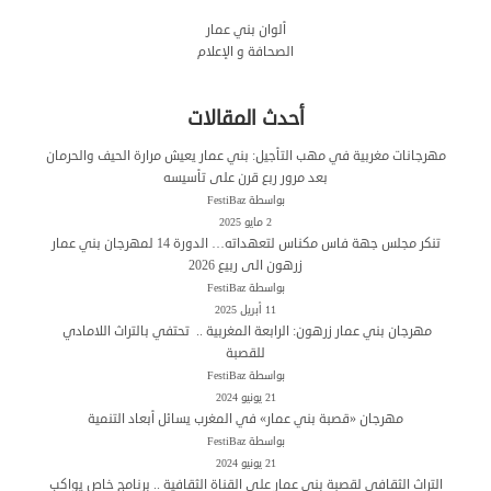
ألوان بني عمار
الصحافة و الإعلام
أحدث المقالات
مهرجانات مغربية في مهب التأجيل: بني عمار يعيش مرارة الحيف والحرمان
بعد مرور ربع قرن على تأسيسه
بواسطة FestiBaz
2 مايو 2025
تنكر مجلس جهة فاس مكناس لتعهداته… الدورة 14 لمهرجان بني عمار
زرهون الى ربيع 2026
بواسطة FestiBaz
11 أبريل 2025
مهرجان بني عمار زرهون: الرابعة المغربية .. تحتفي بالتراث اللامادي
للقصبة
بواسطة FestiBaz
21 يونيو 2024
مهرجان «قصبة بني عمار» في المغرب يسائل أبعاد التنمية
بواسطة FestiBaz
21 يونيو 2024
التراث الثقافي لقصبة بني عمار على القناة الثقافية .. برنامج خاص يواكب