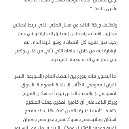
يوثّق تفاصيل الحياة اليومية للسكان بفضاءات عامة
وأخرى خاصة. “
وتكشف ورقة الناقد عن مسار الحكي الذي يربط فضائين
مركزيين هما مدينة فاس (منطلق الحكاية) وبني عمار
(حيث تدور تقريبا كل الأحداث)، وهو الربط الذي تتم
الإشارة إليه من خلال الحافلة التي تأتي من فاس وتعبر
بني عمار في اتجاه مدينة القنيطرة.
أما التصوير فإنه يتوزع بين الفضاء العام (السويقة، البيدر،
الفران العمومي، الكُتَّاب، السقاية العمومية، السوق
الأسبوعي..) والفضاء الخاص (بيت أحد سكان القرية)،
ويركز الناقد على أن كاميرا المخرج، جعلت المتفرج
يكتشف “أبعادا كثيرة للتمدن تعكسها بجلاء ملامح
السكان وملابسهم وسلوكاتهم ونظراتهم وعمران
القرية ووجود الكهرباء ومكتب البريد والماء في السنبور،