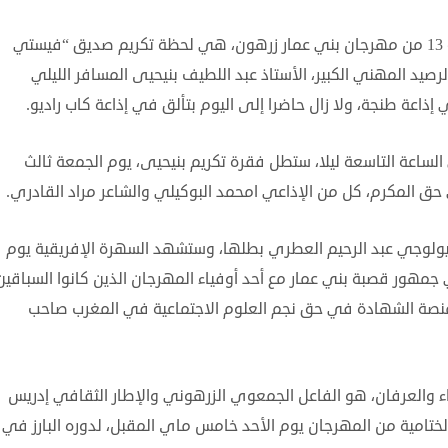
أول إطلالة للحظات العرفان في برنامج الدورة 13 من مهرجان بني عمار زرهون، هي لحظة تكريم صديق “فيستي
رصيد المهني الكبير، الأستاذ عبد اللطيف بنيحيى المسافر الليلي
اعة طنجة، ولا زال حاضرا إلى اليوم بتألق في إذاعة كاب راديو.
ساعة التاسعة ليلا، ستطل فقرة تكريم بنيحيى، يوم الجمعة ثالث
وسيولوجي عبد الرحيم العطري بطلها، وستشهد السهرة الإفريقية يوم
 جمهور قصبة بني عمار مع أحد أوفياء المهرجان الذين كانوا السباقين
منصة الشهادة في حق نجم العلوم الاجتماعية في المغرب صاحب
ء والعرفان، هو الفاعل الجمعوي الزرهوني والإطار الثقافي إدريس
تامية من المهرجان يوم الأحد خامس ماي المقبل، لدوره البارز في