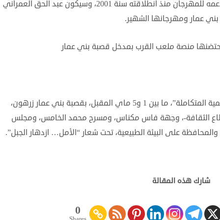
تكريس العمل الجمعوي الجاد بجبل زرهون، ودعمه للمهرجان منذ انطلاقته سنة 2001، وسيكون عبد الحق العمراني
ني عمار ومهرجانها الشهير.
ستحتضنها منصة ملعب القرب بمدخل قصبة بني عمار
ويشار إلى المهرجان تنظمه “جمعية إقلاع للتنمية المتكاملة”، ما بين 1 و5 ماي المقبل، بقصبة بني عمار زرهون،
قطاع الثقافة-، وجهة فاس مكناس، ومسرح محمد الخامس، ومجلس
 والمحافظة على البيئة الطبيعية، تحت شعار “الأمل… ازدهار الجبل”.
شارك هذه المقالة
0
Shares