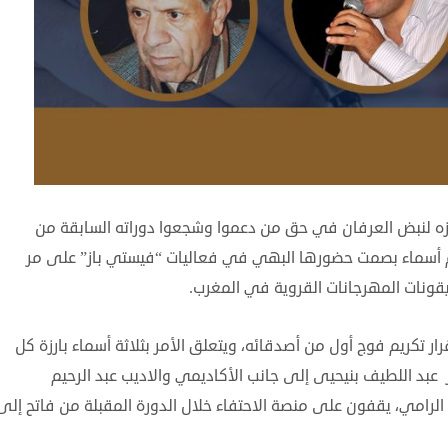
ازه لنبض العرفان في حق من دعموا وشجعوا دوراته السابقة من
ريم أسماء بصمت حضورها البهي في فعاليات “فيستي باز” على مر
ونات المهرجانات القروية في المغرب.
 دورته 13، استقر على قرار تكريم فوج أول من أصدقائه، ويتعلق الأمر بثلاثة أسماء بارزة كل
بد اللطيف بنيحيى إلى جانب الأكاديمي والاديب عبد الرحيم
امي، يقفون على منصة الاحتفاء خلال الدورة المقبلة من فاتح إلى