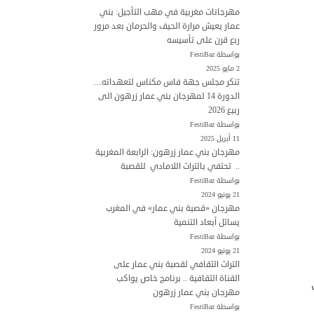
مهرجانات مغربية في مهب التأجيل: بني
عمار يعيش مرارة الحيف والحرمان بعد مرور
ربع قرن على تأسيسه
بواسطة FestiBaz
2 مايو 2025
تنكر مجلس جهة فاس مكناس لتعهداته…
الدورة 14 لمهرجان بني عمار زرهون الى
ربيع 2026
بواسطة FestiBaz
11 أبريل 2025
مهرجان بني عمار زرهون: الرابعة المغربية
.. تحتفي بالتراث اللامادي للقصبة
بواسطة FestiBaz
21 يونيو 2024
مهرجان «قصبة بني عمار» في المغرب
يسائل أبعاد التنمية
بواسطة FestiBaz
21 يونيو 2024
التراث الثقافي لقصبة بني عمار على
القناة الثقافية .. برنامج خاص يواكب
مهرجان بني عمار زرهون
بواسطة FestiBaz