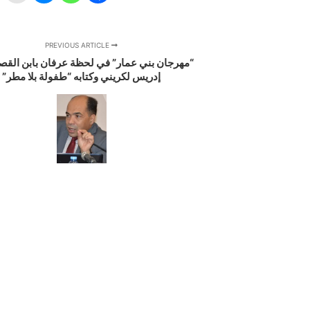
PREVIOUS ARTICLE
“مهرجان بني عمار” في لحظة عرفان بابن القصبة
إدريس لكريني وكتابه “طفولة بلا مطر”