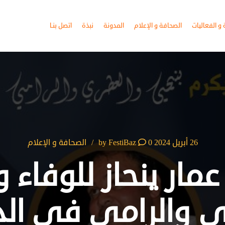
و الفعاليات
الصحافة و الإعلام
المدونة
نبذة
اتصل بنـا
26 أبريل 2024
by
0
FestiBaz
الصحافة و الإعلام
ار ينحاز للوفاء 
 والرامي في الدور