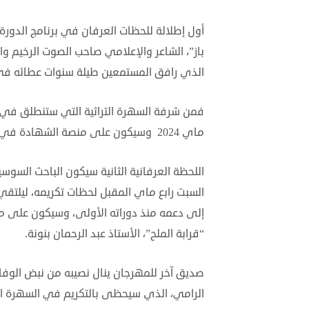
باز”، الشاعر والإعلامي صاحب الصوت الرخيم وال
الذي رافق المستمعين طيلة سنوات عطائه في إذ
فمن شرفة السهرة التراثية التي ستنطلق في ال
ماي 2024 وسيكون على منصة الشهادة في حق المكرم، كل من الإذاعي امحمد البوكيلي والشاعر مراد القادري.
اللحظة العرفانية الثانية سيكون الباحث الس
السبت رابع ماي المقبل لحظات تكريمه، ليلتقي
إلى دعمه منذ دوراته الأولى، وسيكون على 
“قرابة الملح”، الأستاذ عبد الرحمان بنونة.
صديق آخر للمهرجان ينال نصيبه من نبض الوفا
الرامي، الذي سيحظى بالتكريم في السهرة الخ