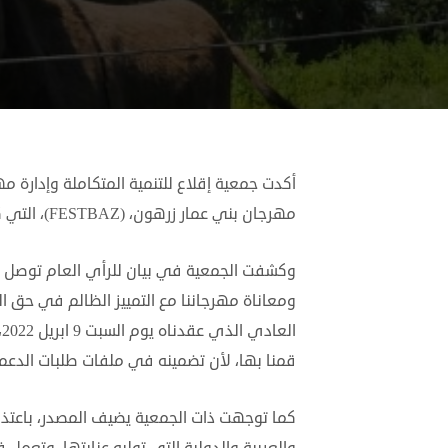
مهرجان بني عمار زرهون، (FESTBAZ)، التي كانت تزمع تنظيمها خلال هذا الصيف. حيث يحتفي المهرجان بالحمار.
وكشفت الجمعية في بيان للرأي العام توصل “ا
ومعاناة مهرجاننا مع التمييز الظالم في حق ا
ا
قمنا بها، لأن تضمينه في ملفات طلبات الدعم
كما توجهت ذات الجمعية يضيف المصدر، باعتذ