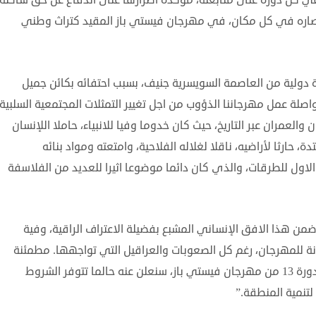
ل في كل دورة على متابعته، مؤكدة اصرارها على الدفاع عن حق ساكنة
اره في كل مكان، في مهرجان فيستي باز المقيد كتراث وطني
ولية من العاصمة السويسرية جنيف، بسبب احتفائه بكائن جميل
واصلة عمل مهرجاننا الذؤوب من اجل تغيير التمثلات المجتمعية السلبية
عمران عبر التاريخ، حيث كان خدوما وفيا للانبياء، حاملا اللإنسان
حارثا لأراضيه، ناقلا لغلاله الفلاحية، وامتعته ومواد بنائه
لاول للطرقات، والذي كان دائما موضوعا اثيرا للعديد من الفلاسفة
من هذا الافق الإنساني المشبع بفضيلة الاعتراف الراقية، وفية
ونة للمهرجان، رغم كل الصعوبات والعراقيل التي تواجهها. مطمئنة
عشاق المهرجان: “وموعدنا في تاريخ لاحق للدورة 13 من مهرجان فيستي باز، سنعلن عنه حالما تتوفر الشروط
تنمية المنطقة.”