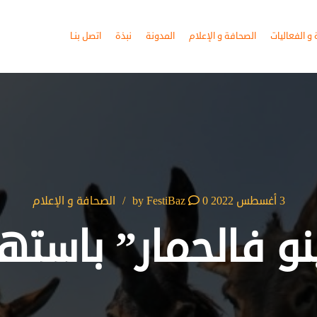
و الفعاليات
الصحافة و الإعلام
المدونة
نبذة
اتصل بنـا
3 أغسطس 2022
by
0
FestiBaz
الصحافة و الإعلام
و فالحمار” باسته