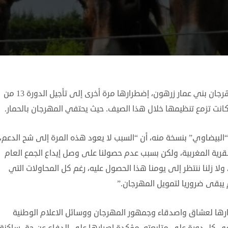
أكدت جمعية إقلاع للتنمية المتكاملة وإدارة مهرجان بني عمار زرهون، إضطرارها مرة أخرى إلى تأجيل الدورة 13 من
لبيضاوي” بنسخة منه، أن “السبب لا يعود هذه المرة إلى شح الدعم،
لقرية المغربية، ولكن بسبب عدم حصولنا على وصل إيداع الجمع العام
لعادي الذي عقدناه يوم السبت 9 ابريل 2022، ولا زلنا ننتظر إلى يومنا هذا الحصول عليه، رغم كل المحاولات التي
 يبقى ضروريا لتمويل المهرجان.”
ارها لعشاق واصدقاء وجمهور المهرجان ووسائل الاعلام الوطنية