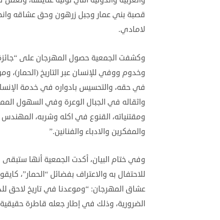
والعربية والدولية التي توليه عنايتها، وتعم
قصبة بني عمار وجبل زرهون وحق عشاقه وانص
لامادي.
وكشفت الجمعية حصول المهرجان على “جائزة د
وخدوم ووفي للإنسان عبر التاريخ (الحمار)، وم
في حقه، والتحسيس بادواره في خدمة الإنسان وال
واثقاله في الجبال الوعرة وفي السهول الممتدة، 
ومقتنياته، القنوع في اكله وشربه، المهندس ا
والمفكرين والادباء والفنانين.”
وفي ختام البيان، أكدت الجمعية أنها ستبقى ض
للاحتفال به والاعتراف بفضائل “الحمار”، كايق
الضرورية، وذلك في إطار جعله قاطرة حقيقية ل