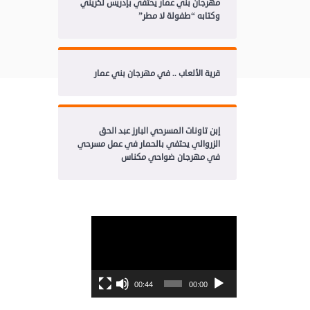
مهرجان بني عمار يحتفي بإدريس لكريني
وكتابه “طفولة لا مطر”
قرية الألعاب .. في مهرجان بني عمار
إبن تاونات المسرحي البارز عبد الحق
الزروالي يحتفي بالحمار في عمل مسرحي
في مهرجان ضواحي مكناس
مشغل
الفيديو
00:44
00:00