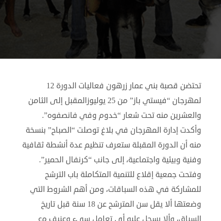
تحتضن قصبة بني عمار زرهون فعاليات الدورة 12
لمهرجان “فيستي باز” من 25 يوليوزالمقبل إلى الثامن
والعشرين منه تحت شعار “خدوم وفي فانصفوه”.
وأكدت إدارة المهرجان في بلاغ توصلت “الصباح” بنسخة
منه أن الدورة المقبلة ستعرف تنظيم عدة أنشطة ثقافية
وفنية وبيئية واجتماعية، إلى جانب “كرنفال الحمير”.
وفتحت جمعية إقلاع للتنمية المتكاملة باب الترشح
للمشاركة في هذه السباقات، ومن أهم الشروط التي
وضعتها ألا يقل سن المترشح عن 18 سنة قبل تاريخ
السباق، وألا يسجل عليه أي تعامل سيء وعنيف مع