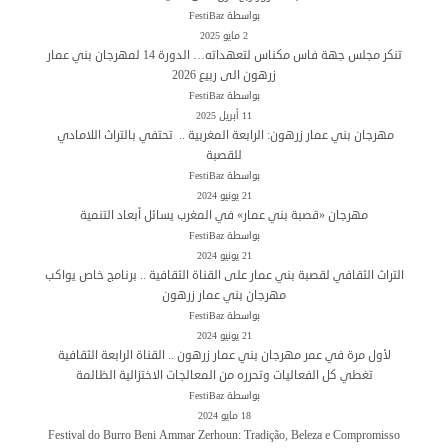
بواسطة FestiBaz
2 مايو 2025
تنكر مجلس جهة فاس مكناس لتعهداته… الدورة 14 لمهرجان بني عمار
زرهون الى ربيع 2026
بواسطة FestiBaz
11 أبريل 2025
مهرجان بني عمار زرهون: الرابعة المغربية .. تحتفي بالتراث اللامادي
للقصبة
بواسطة FestiBaz
21 يونيو 2024
مهرجان «قصبة بني عمار» في المغرب يسائل أبعاد التنمية
بواسطة FestiBaz
21 يونيو 2024
التراث الثقافي لقصبة بني عمار على القناة الثقافية .. برنامج خاص يواكب
مهرجان بني عمار زرهون
بواسطة FestiBaz
21 يونيو 2024
لأول مرة في عمر مهرجان بني عمار زرهون .. القناة الرابعة الثقافية
تغطي كل الفعاليات وتحرره من المعالجات الاختزالية الظالمة
بواسطة FestiBaz
18 مايو 2024
Festival do Burro Beni Ammar Zerhoun: Tradição, Beleza e Compromisso