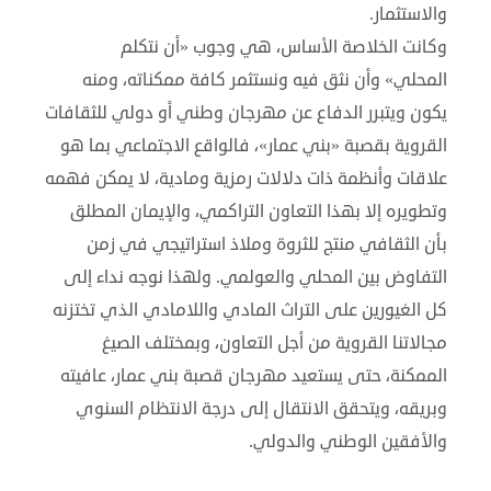
والاستثمار.
وكانت الخلاصة الأساس، هي وجوب «أن نتكلم
المحلي» وأن نثق فيه ونستثمر كافة ممكناته، ومنه
يكون ويتبرر الدفاع عن مهرجان وطني أو دولي للثقافات
القروية بقصبة «بني عمار»، فالواقع الاجتماعي بما هو
علاقات وأنظمة ذات دلالات رمزية ومادية، لا يمكن فهمه
وتطويره إلا بهذا التعاون التراكمي، والإيمان المطلق
بأن الثقافي منتج للثروة وملاذ استراتيجي في زمن
التفاوض بين المحلي والعولمي. ولهذا نوجه نداء إلى
كل الغيورين على التراث المادي واللامادي الذي تختزنه
مجالاتنا القروية من أجل التعاون، وبمختلف الصيغ
الممكنة، حتى يستعيد مهرجان قصبة بني عمار، عافيته
وبريقه، ويتحقق الانتقال إلى درجة الانتظام السنوي
والأفقين الوطني والدولي.