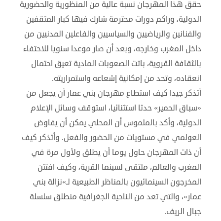
حقق هذا المهرجان نسبة عالية من المنظورية والحضورية
الدولية، وراكم دورات محترمة شارك فيها كبار المثقفين
والفنانين والرياضيين والسياسيين والفاعلين المدنيين من
داخل المغرب وخارجه، وبعد أن صار موعدا سنويا للاحتفاء
بالثقافة القروية، باتت الصعوبات المادية تعيق احتمال
انعقاده، وتحد من إمكانية إشعاعه واستمراريته.
أتذكر جيدا كيف استطاع مهرجان بني عمار أن يجعل من
«سباق الحمير» حدثا استثنائيا، استوقف وسائل الإعلام
الدولية، وأكد بالملموس أن المحلي يمكن أن يفاوض
العولمي في مستويات من الحضور والفعل. وأتذكر كيف
أن ذات المهرجان حاول يوما أن يطلق ولأول مرة في
المغرب والعالم، ملتقى لسينما القرية، وكيف افتتن
المخرجون السينمائيون بالمناظر الطبيعية لـ»نزالة بني
عمار»، والتي تعد من الناحية الجغرافية منطلق سلسلة
جبال الريف.