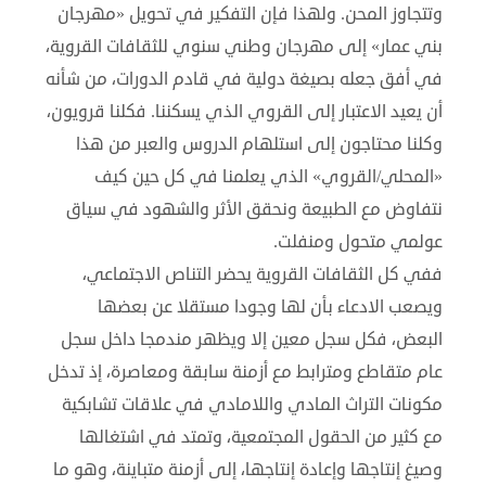
وتتجاوز المحن. ولهذا فإن التفكير في تحويل «مهرجان
بني عمار» إلى مهرجان وطني سنوي للثقافات القروية،
في أفق جعله بصيغة دولية في قادم الدورات، من شأنه
أن يعيد الاعتبار إلى القروي الذي يسكننا. فكلنا قرويون،
وكلنا محتاجون إلى استلهام الدروس والعبر من هذا
«المحلي/القروي» الذي يعلمنا في كل حين كيف
نتفاوض مع الطبيعة ونحقق الأثر والشهود في سياق
عولمي متحول ومنفلت.
ففي كل الثقافات القروية يحضر التناص الاجتماعي،
ويصعب الادعاء بأن لها وجودا مستقلا عن بعضها
البعض، فكل سجل معين إلا ويظهر مندمجا داخل سجل
عام متقاطع ومترابط مع أزمنة سابقة ومعاصرة، إذ تدخل
مكونات التراث المادي واللامادي في علاقات تشابكية
مع كثير من الحقول المجتمعية، وتمتد في اشتغالها
وصيغ إنتاجها وإعادة إنتاجها، إلى أزمنة متباينة، وهو ما