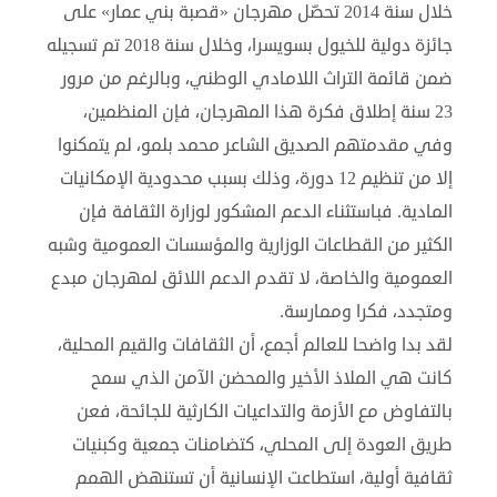
خلال سنة 2014 تحصّل مهرجان «قصبة بني عمار» على
جائزة دولية للخيول بسويسرا، وخلال سنة 2018 تم تسجيله
ضمن قائمة التراث اللامادي الوطني، وبالرغم من مرور
23 سنة إطلاق فكرة هذا المهرجان، فإن المنظمين،
وفي مقدمتهم الصديق الشاعر محمد بلمو، لم يتمكنوا
إلا من تنظيم 12 دورة، وذلك بسبب محدودية الإمكانيات
المادية. فباستثناء الدعم المشكور لوزارة الثقافة فإن
الكثير من القطاعات الوزارية والمؤسسات العمومية وشبه
العمومية والخاصة، لا تقدم الدعم اللائق لمهرجان مبدع
ومتجدد، فكرا وممارسة.
لقد بدا واضحا للعالم أجمع، أن الثقافات والقيم المحلية،
كانت هي الملاذ الأخير والمحضن الآمن الذي سمح
بالتفاوض مع الأزمة والتداعيات الكارثية للجائحة، فعن
طريق العودة إلى المحلي، كتضامنات جمعية وكبنيات
ثقافية أولية، استطاعت الإنسانية أن تستنهض الهمم