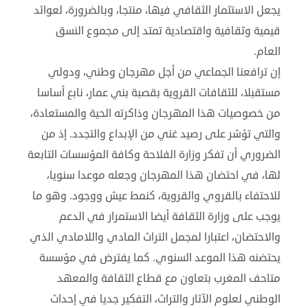
يجعل الاستثمار الثقافي فيها، منتجا، وبالضرورة، لعوائد
قيمية وثقافية واقتصادية تمتد إلى مجموع النسق
العام.
إن ترافعنا الجماعي من أجل مهرجان وطني، ودولي
مستقبلا، للثقافات القروية بقصبة بني عمار، نابع أساسا
من خصوصيات هذا المهرجان وذاكرته الحية والمستعادة،
والتي تؤشر على رصيد غني من الإبداع والتجدد. إذ من
الضروري أن تفكر وزارة الفلاحة وكافة المؤسسات التابعة
لها، في احتضان هذا المهرجان وجعله موعدا سنويا،
للاحتفاء بالقروي والقروية، كنمط عيش ووجود. وهو ما
يوجب على وزارة الثقافة أيضا الاستمرار في الدعم
والاحتضان، اعتبارا لمجمل التراث المادي واللامادي الذي
يحتضنه هذا الموعد السنوي. كما يفترض في مؤسسة
متاحف المغرب بتعاون مع قطاع الثقافة والمعهد
الوطني لعلوم الآثار والتراث، التفكير جديا في إحداث